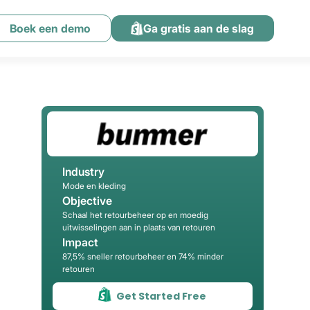
Boek een demo
Ga gratis aan de slag
Industry
Mode en kleding
Objective
Schaal het retourbeheer op en moedig
uitwisselingen aan in plaats van retouren
Impact
87,5% sneller retourbeheer en 74% minder
retouren
Get Started Free