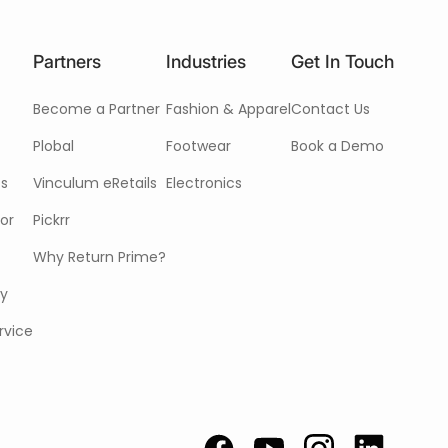
Partners
Industries
Get In Touch
Become a Partner
Fashion & Apparel
Contact Us
Plobal
Footwear
Book a Demo
cs
Vinculum eRetails
Electronics
or
Pickrr
Why Return Prime?
cy
rvice