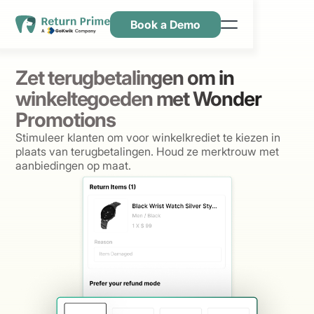
Book a Demo
Kenmerken
Zet terugbetalingen om in
Hulpbronnen
winkeltegoeden met Wonder
Prijsstelling
Promotions
Stimuleer klanten om voor winkelkrediet te kiezen in
Neem contact met ons op
plaats van terugbetalingen. Houd ze merktrouw met
aanbiedingen op maat.