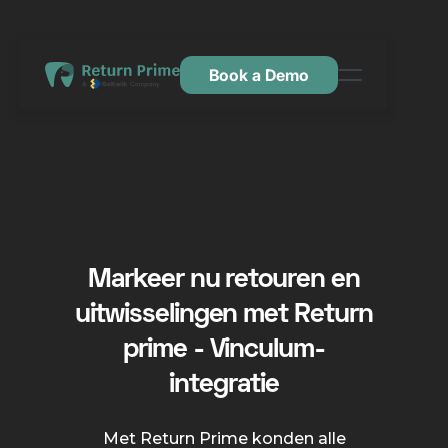
Book a Demo
Kenmerken
Hulpbronnen
Prijsstelling
Neem contact met ons op
Markeer nu retouren en
uitwisselingen met Return
prime - Vinculum-
integratie
Met Return Prime konden alle