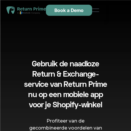
Book a Demo
Kenmerken
Hulpbronnen
Prijsstelling
Neem contact met ons op
Gebruik de naadloze
Return & Exchange-
service van Return Prime
nu op een mobiele app
voor je Shopify-winkel
Profiteer van de
gecombineerde voordelen van