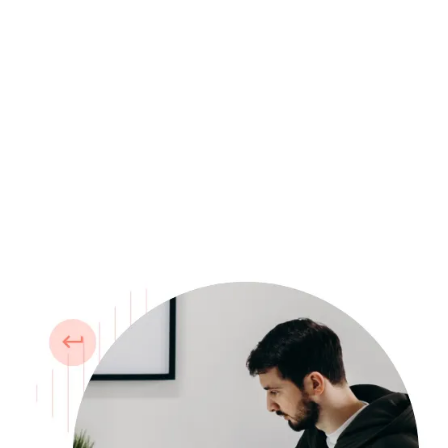
Notifications envoyées sur l'e-mail enregistré avec
Return Prime chaque fois qu'un client soulève une
demande de retour/échange. Le vendeur peut vérifier
et décider d'approuver ou de rejeter.